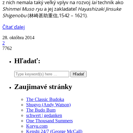
z nich nemala taký veľký vplyv na rozvoj
Iai
techník ako
Shinmei Muso ryu
a jej zakladateľ
Hayashizaki Jinsuke
Shigenobu
(林崎甚助重信,1542 – 1621).
Čítať ďalej
28. októbra 2014
2
7762
Hľadať:
Zaujimavé stránky
The Classic Budoka
Shugyo (Andy Watson)
The Budo Bum
schwert | gedanken
One Thousand Summers
Koryu.com
Kenshi 24/7 (George McCall)