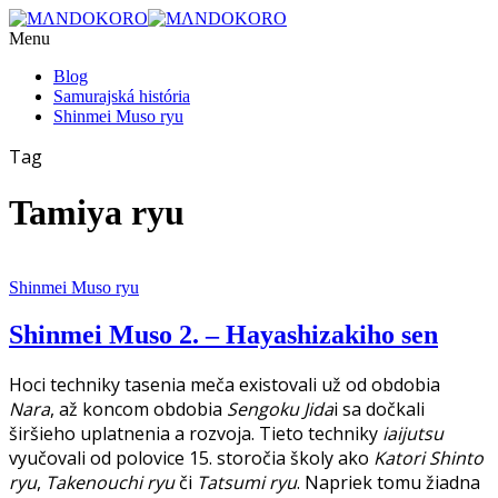
Menu
Blog
Samurajská história
Shinmei Muso ryu
Tag
Tamiya ryu
Shinmei Muso ryu
Shinmei Muso 2. – Hayashizakiho sen
Hoci techniky tasenia meča existovali už od obdobia
Nara
, až koncom obdobia
Sengoku Jida
i sa dočkali
širšieho uplatnenia a rozvoja. Tieto techniky
iaijutsu
vyučovali od polovice 15. storočia školy ako
Katori Shinto
ryu
,
Takenouchi ryu
či
Tatsumi ryu
. Napriek tomu žiadna