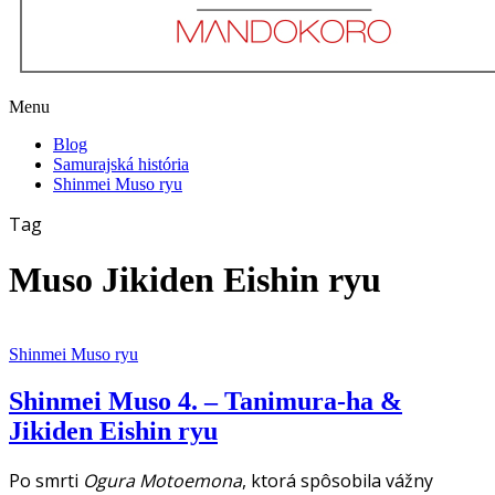
Menu
Blog
Samurajská história
Shinmei Muso ryu
Tag
Muso Jikiden Eishin ryu
Shinmei Muso ryu
Shinmei Muso 4. – Tanimura-ha &
Jikiden Eishin ryu
Po smrti
Ogura Motoemona
, ktorá spôsobila vážny