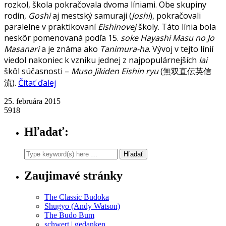
rozkol, škola pokračovala dvoma líniami. Obe skupiny
rodín,
Goshi
aj mestský samuraji (
Joshi
), pokračovali
paralelne v praktikovaní
Eishinovej
školy. Táto línia bola
neskôr pomenovaná podľa 15.
soke Hayashi Masu no Jo
Masanari
a je známa ako
Tanimura-ha
. Vývoj v tejto línií
viedol nakoniec k vzniku jednej z najpopulárnejších
Iai
škôl súčasnosti –
Muso Jikiden Eishin ryu
(無双直伝英信
流).
Čítať ďalej
25. februára 2015
5918
Hľadať:
Zaujimavé stránky
The Classic Budoka
Shugyo (Andy Watson)
The Budo Bum
schwert | gedanken