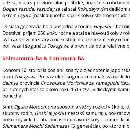
v
Tosa
, mala v provincii silne politické, finančné a obchod
Dogen Yasuda
.
Yasuday
sa tal stal
Rokudayovým
dedičom 
okrem
Ogura
(nasledujúceho
soke
školy) ešte troch štude
Desiata generácia bola posledná v rodine
Hayashi
– bol n
Dostával príjem 250
koku
ročne a stal sa hlavou školy v ro
byť
Omori
veľmi starý a neexistujú doložené zmienky o tom
boli vazali šogunátu
Tokugawa
a provincia bola relatívne b
Shimamura-ha & Tanimura-ha
Koncom 16. storočia dosiahli snahy o zjednotenie Japonska
proti
Tokugawa
. Po nastolení šogunátu to malo za následok
daimya
provincie
Chosokabe Morichika
za
Yamaguchi Kaz
prinútených stať sa okolo roku 1613 tzv. „vidieckými“ samu
ponechali.
Smrť
Ogura Motoemona
spôsobila vážny rozkol v škole, 
skupiny rodín,
Goshi
aj
Joshi
(mestský samuraji), pokračova
pokročilý vek, bol iba dočasnou hlavou školy – zomrel krá
Shimamara Moichi Sadamasa
(13. generácia), po ktorom 