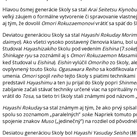
Hlavou ôsmej generácie školy sa stal
Arai Seitetsu Kiynobu
veľký záujem o formálne vytvorenie či spravovanie vlastnej 
aj tým, že dovolil
Omori Rokuzaemonovi
vrátiť sa späť do 
Deviatou generáciou školy sa stal
Hayashi Rokuday Morim
daimyo
). Ako všetci vysoko postavený členovia klanu, bo
študoval
Hayashizakiho
školu pod vedením
Eishina
(7.
soke
Shinkage ryu
sa zoznámil aj s
Omori Rokuzaemon Masami
keď študoval u
Eishina
).
Eishin
vylúčil
Omoriho
zo školy, al
ovplyvnený touto školu.
Ogasawara Reiho
sa kodifikovala 
umenia.
Omori
spojil
reiho
tejto školy s piatimi technikami
predstavil
Hayashimu
a ten ju prijal do školy popri
Shinme
zabíjanie začali stávať techniky určené viac na spirituálny 
vrátil do
Tosa
, sa tieto tri školy stali známymi pod názvom 
Hayashi Rokuday
sa stal známym aj tým, že ako prvý spísal
spolu so zoznamom „paralelných“
soke
. Napriek tomuto p
spojenie znakov
Muso
(„jedinečný“) na rozdiel od pôvodn
Desiatou generáciou školy bol
Hayashi Yasuday Seisho
(林安