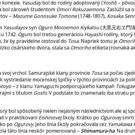
né konexie.
Yasuday
bol do rodiny adoptovaný (
Yoshi
) – pôvo
a bol zároveň študentom
Omori Rokuzaemona
. Zaslúžil sa 
ntov –
Mazume Gonosuke Tomone
(1748-1807),
Kosaka Senn
ím
Yasudayov
syn
Oguro Motoemon Kiykatsu
(大黒元右ヱ門清勝,-17
ku 1742.
Ogur
o bol treťou generáciou
Hayashi
rodiny, ktorý
, že by pravidelne cestoval do
Tosa
. Napriek tomu je
Omori
lízko cisárskeho dvora, stala sa
Omoriho
etiketa (rovnaká a
 svoj vrchol. Samurajské klany provincie
Tosa
sa počas zjed
 vystriedanie mocenskej špičky v týchto provinciách za politi
utoyo
– z klanu
Yamaguchi
podporujúceho kampaň
Tokuga
rajmi s titulom
Goshi
. V podstate to znamenalo iba stratu pr
ktorý bol spôsobený nielen nejasným následníctvom ale aj 
li v praktikovaní
Eishinovej
školy. Krátko po
Ogurovej
smrti
tko po
Ogurovy
. Jeho línia školy pokračovala cez
Yamakawa K
bola táto línia neskôr pomenovaná –
Shimamura-ha
. Na druh