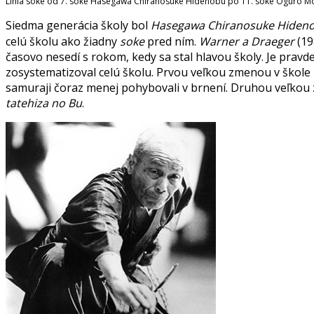
Línia soke od 7. soke Hasegawa Chiranosuke Hidenobu po 11. soke Oguro M
Siedma generácia školy bol
Hasegawa Chiranosuke Hiden
celú školu ako žiadny
soke
pred ním.
Warner a Draeger
(19
časovo nesedí s rokom, kedy sa stal hlavou školy. Je pravd
zosystematizoval celú školu. Prvou veľkou zmenou v škol
samuraji čoraz menej pohybovali v brnení. Druhou veľkou
tatehiza no Bu
.