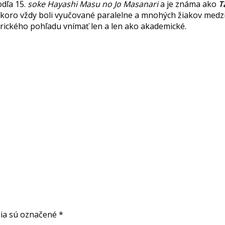
odľa 15.
soke Hayashi Masu no Jo Masanari
a je známa ako
T
Skoro vždy boli vyučované paralelne a mnohých žiakov medzi
torického pohľadu vnímať len a len ako akademické.
ia sú označené
*