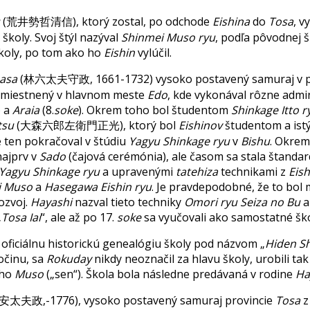
(荒井勢哲清信), ktorý zostal, po odchode
Eishina
do
Tosa
, v
školy. Svoj štýl nazýval
Shinmei Muso ryu
, podľa pôvodnej 
školy, po tom ako ho
Eishin
vylúčil.
asa
(林六太夫守政, 1661-1732) vysoko postavený samuraj v p
l umiestnený v hlavnom meste
Edo
, kde vykonával rôzne admi
) a
Araia
(8.
soke
). Okrem toho bol študentom
Shinkage Itto r
tsu
(大森六郎左衛門正光), ktorý bol
Eishinov
študentom a ist
e ten pokračoval v štúdiu
Yagyu Shinkage ryu
v
Bishu
. Okrem
najprv v
Sado
(čajová cerémónia), ale časom sa stala štand
Yagyu Shinkage ryu
a upravenými
tatehiza
technikami z
Eish
i Muso
a
Hasegawa Eishin ryu
. Je pravdepodobné, že to bol
rozvoj.
Hayashi
nazval tieto techniky
Omori ryu Seiza no Bu
a 
„
Tosa Iai
“, ale až po 17.
soke
sa vyučovali ako samostatné ško
 oficiálnu historickú genealógiu školy pod názvom „
Hiden S
očinu, sa
Rokuday
nikdy neoznačil za hlavu školy, urobili tak
ého
Muso
(„sen“). Škola bola následne predávaná v rodine
Ha
太夫政,-1776), vysoko postavený samuraj provincie
Tosa
z