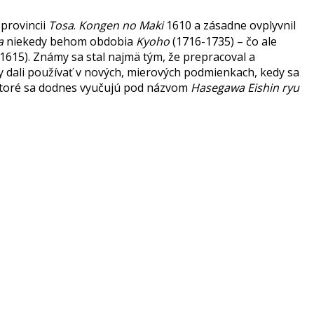
 provincii
Tosa
.
Kongen no Maki
1610 a zásadne ovplyvnil
a
niekedy behom obdobia
Kyoho
(1716-1735) – čo ale
1615). Známy sa stal najmä tým, že prepracoval a
y dali používať v nových, mierových podmienkach, kedy sa
toré sa dodnes vyučujú pod názvom
Hasegawa Eishin ryu