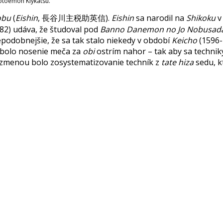
otoemon Kiykatsu.
obu
(
Eishin
, 長谷川主税助英信).
Eishin
sa narodil na
Shikoku
v
82) udáva, že študoval pod
Banno Danemon no Jo Nobusad
epodobnejšie, že sa tak stalo niekedy v období
Keicho
(1596-
e bolo nosenie meča za
obi
ostrím nahor – tak aby sa technik
 zmenou bolo zosystematizovanie techník z
tate hiza
sedu, k