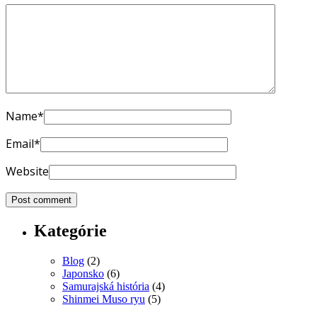
Name
*
Email
*
Website
Kategórie
Blog
(2)
Japonsko
(6)
Samurajská história
(4)
Shinmei Muso ryu
(5)