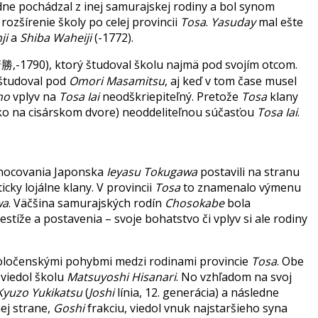
dne pochádzal z inej samurajskej rodiny a bol synom
o rozšírenie školy po celej provincii
Tosa
.
Yasuday
mal ešte
ji
a
Shiba Waheiji
(-1772).
90), ktorý študoval školu najmä pod svojím otcom.
 študoval pod
Omori Masamitsu
, aj keď v tom čase musel
ho
vplyv na
Tosa Iai
neodškriepiteľný. Pretože
Tosa
klany
ko na cisárskom dvore) neoddeliteľnou súčasťou
Tosa Iai
.
nocovania Japonska
Ieyasu Tokugawa
postavili na stranu
cky lojálne klany. V provincii
Tosa
to znamenalo výmenu
wa
. Väčšina samurajských rodín
Chosokabe
bola
estíže a postavenia – svoje bohatstvo či vplyv si ale rodiny
spoločenskými pohybmi medzi rodinami provincie
Tosa
. Obe
 viedol školu
Matsuyoshi Hisanari
. No vzhľadom na svoj
yuzo Yukikatsu
(
Joshi
línia, 12. generácia) a následne
ej strane,
Goshi
frakciu, viedol vnuk najstaršieho syna