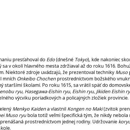
stnaniu presťahoval do
Edo
(dnešné
Tokyo
), kde nakoniec sko
rý sa v okolí hlavného mesta zdržiaval až do roku 1616. Bohu
. Niektoré zdroje uvádzajú, že prezentoval techniky
Muso
žil mních
Onkeibo Chochen
prostredníctvom božského vnuk
ý staršími školami. Po roku 1615, sa vrátil späť do domovsk
denobu ryu
,
Hasegawa-Eishin ryu
,
Eishin ryu
,
Jikiden Eishin r
elného výcviku poriadkových a policajných zložiek provincie.
delený
Menkyo Kaiden
a vlastnil
Kongen no Maki
(zvitok pren
ei Muso ryu
bola totiž veľmi špecifická tým, že nikdy nebol
s prenášaná prostredníctvom jednej rodiny. Udržovanie
kory
kole.