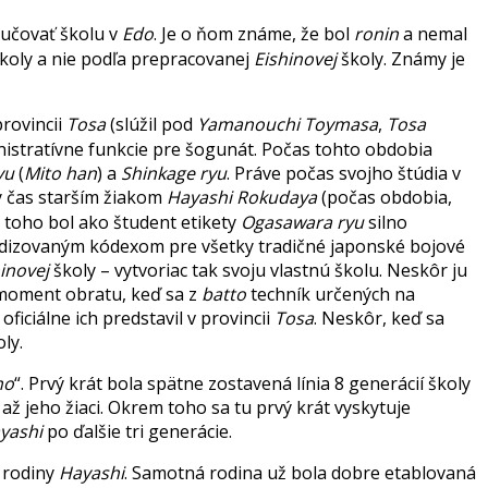
yučovať školu v
Edo
. Je o ňom známe, že bol
ronin
a nemal
školy a nie podľa prepracovanej
Eishinovej
školy. Známy je
rovincii
Tosa
(slúžil pod
Yamanouchi Toymasa
,
Tosa
nistratívne funkcie pre šogunát. Počas tohto obdobia
yu
(
Mito han
) a
Shinkage ryu
. Práve počas svojho štúdia v
ý čas starším žiakom
Hayashi Rokudaya
(počas obdobia,
 toho bol ako študent etikety
Ogasawara ryu
silno
ardizovaným kódexom pre všetky tradičné japonské bojové
inovej
školy – vytvoriac tak svoju vlastnú školu. Neskôr ju
 moment obratu, keď sa z
batto
techník určených na
oficiálne ich predstavil v provincii
Tosa
. Neskôr, keď sa
ly.
ho
“. Prvý krát bola spätne zostavená línia 8 generácií školy
 až jeho žiaci. Okrem toho sa tu prvý krát vyskytuje
yashi
po ďalšie tri generácie.
 rodiny
Hayashi
. Samotná rodina už bola dobre etablovaná