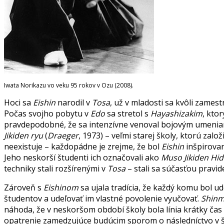
Iwata Norikazu vo veku 95 rokov v Ozu (2008).
Hoci sa
Eishin
narodil v
Tosa
, už v mladosti sa kvôli zame
Počas svojho pobytu v
Edo
sa stretol s
Hayashizakim
, kto
pravdepodobné, že sa intenzívne venoval bojovým umeniam
Jikiden ryu
(
Draeger
, 1973) – veľmi starej školy, ktorú zalo
neexistuje – každopádne je zrejme, že bol
Eishin
inšpirovan
Jeho neskorší študenti ich označovali ako
Muso Jikiden Hi
techniky stali rozšírenými v
Tosa
– stali sa súčasťou pravid
Zároveň s
Eishinom
sa ujala tradícia, že každý komu bol u
študentov a udeľovať im vlastné povolenie vyučovať.
Shinm
náhoda, že v neskoršom období školy bola línia krátky ča
opatrenie zamedzujúce budúcim sporom o následníctvo v š