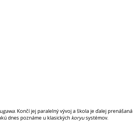
kugawa
. Končí jej paralelný vývoj a škola je ďalej prenášaná
 akú dnes poznáme u klasických
koryu
systémov.