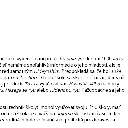
nčil ako vyberač daní pre
Oshu daimyo
s lénom 1000
koku
.
žiaľ nemáme spoľahlivé informácie o jeho mladosti, ale je
pred samotným
Hideyoshim
. Predpokladá sa, že bol
soke
nutia
Tenshin Sho
. O tejto škole sa skoro nič nevie, dnes už
ej provincie
Tosa
a vyučoval tam
Hayashizakiho
techniky.
yu
,
Hasegawa ryu
alebo
Hidenobu ryu
. Každopádne sa jeho
osu techník školy), mohol vyučovať svoju líniu školy, mať
a rodinná škola ako väčšina
bujutsu
škôl v tom čase. Je len
u
v rodinách bolo vnímané ako politická prezieravosť a