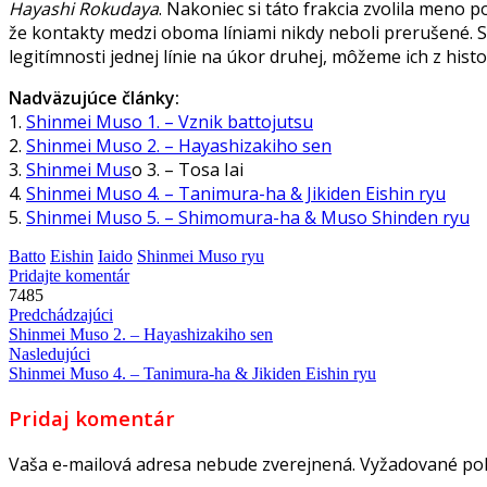
Hayashi Rokudaya
. Nakoniec si táto frakcia zvolila meno p
že kontakty medzi oboma líniami nikdy neboli prerušené. 
legitímnosti jednej línie na úkor druhej, môžeme ich z his
Nadväzujúce články:
1.
Shinmei Muso 1. – Vznik battojutsu
2.
Shinmei Muso 2. – Hayashizakiho sen
3.
Shinmei Mus
o 3. – Tosa Iai
4.
Shinmei Muso 4. – Tanimura-ha & Jikiden Eishin ryu
5.
Shinmei Muso 5. – Shimomura-ha & Muso Shinden ryu
Batto
Eishin
Iaido
Shinmei Muso ryu
Pridajte komentár
7485
Predchádzajúci
Shinmei Muso 2. – Hayashizakiho sen
Nasledujúci
Shinmei Muso 4. – Tanimura-ha & Jikiden Eishin ryu
Pridaj komentár
Vaša e-mailová adresa nebude zverejnená.
Vyžadované pol