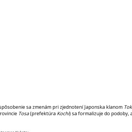
spôsobenie sa zmenám pri zjednotení Japonska klanom
To
provincie
Tosa
(prefektúra
Kochi
) sa formalizuje do podoby,